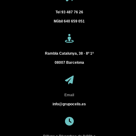
Tel
93 487 76 26
Mòbil
640 659 051
Rambla Catalunya, 38 · 8º 1ª
08007
Barcelona
Email
info@grupocelis.es