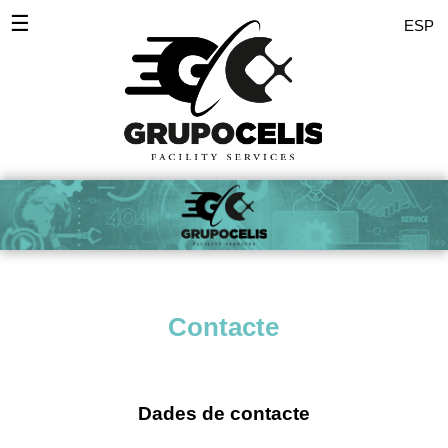
☰
ESP
Inici
Desinfeccions
Serveis Empreses
Servei domèstic
Comunitats
Contacte
Polits
Pintors
Zones
Dades de contacte
Noticies