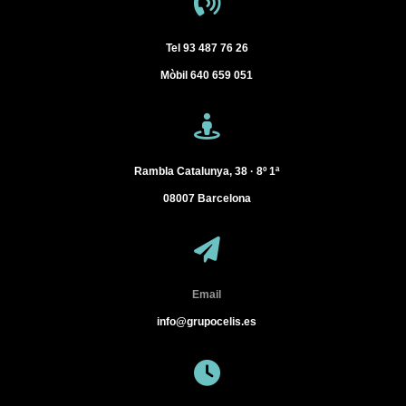
Tel
93 487 76 26
Mòbil
640 659 051
Rambla Catalunya, 38 · 8º 1ª
08007
Barcelona
Email
info@grupocelis.es