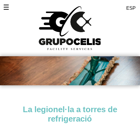
☰
ESP
Inici
Desinfeccions
Serveis Empreses
Servei domèstic
Comunitats
Polits
La legionel·la a torres de
Pintors
refrigeració
Zones
Noticies