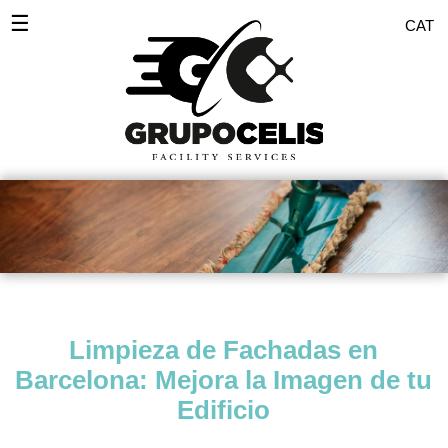
☰
CAT
Inicio
Desinfecciones
Servicios Empresas
Servicio doméstico
Comunidades
Pulidos
Limpieza de Fachadas en
Pintores
Barcelona: Mejora la Imagen de tu
Zonas
Edificio
Blog