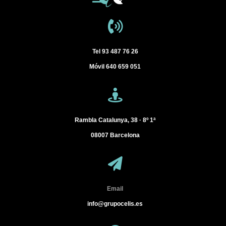
Tel
93 487 76 26
Móvil
640 659 051
Rambla Catalunya, 38 · 8º 1ª
08007
Barcelona
Email
info@grupocelis.es