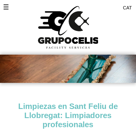
☰
CAT
Inicio
Desinfecciones
Servicios Empresas
Servicio doméstico
Comunidades
Pulidos
Limpiezas en Sant Feliu de
Pintores
Llobregat: Limpiadores
Zonas
profesionales
Blog