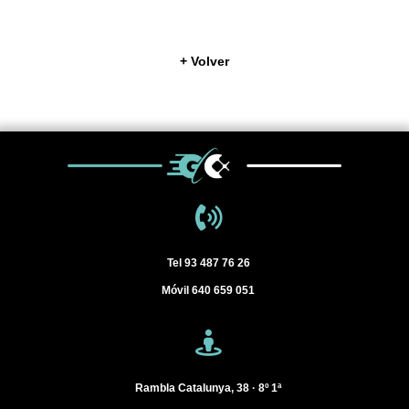
+ Volver
Tel
93 487 76 26
Móvil
640 659 051
Rambla Catalunya, 38 · 8º 1ª