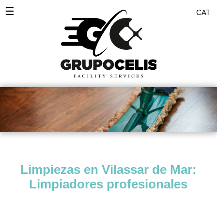
☰
CAT
Inicio
Desinfecciones
Servicios Empresas
Servicio doméstico
Comunidades
Pulidos
Limpiezas en Vilassar de Mar:
Pintores
Limpiadores profesionales
Zonas
Blog