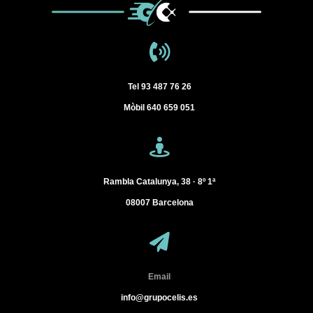
Tel
93 487 76 26
Mòbil
640 659 051
Rambla Catalunya, 38 · 8º 1ª
08007
Barcelona
Email
info@grupocelis.es