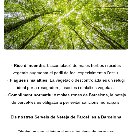
·
Risc d'incendis
: L'acumulació de males herbes i residus
vegetals augmenta el perill de foc, especialment a l'estiu.
·
Plagues i malalties
: La vegetació descontrolada és un refugi
ideal per a rosegadors, insectes i malalties vegetals.
·
Compliment normatiu
: A moltes zones de Barcelona, la neteja
de parcel·les és obligatòria per evitar sancions municipals.
Els nostres Serveis de Neteja de Parcel·les a Barcelona
Oferim un servei integral per a tot tipus de terrenys: