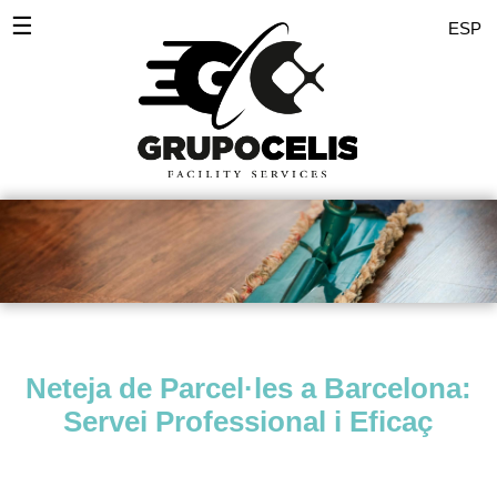
☰
ESP
Inici
Desinfeccions
Serveis Empreses
Servei domèstic
Comunitats
Polits
Neteja de Parcel·les a Barcelona:
Pintors
Servei Professional i Eficaç
Zones
Noticies