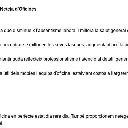
Neteja d'Oficines
a que disminueix l'absentisme laboral i millora la salut general
concentrar-se millor en les seves tasques, augmentant així la pr
ntinguda reflecteix professionalisme i atenció al detall, generan
útil dels mobles i equips d'oficina, estalviant costos a llarg ter
oficina en perfecte estat dia rere dia. També proporcionem nete
l.