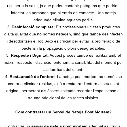
risc per a la salut, ja que poden contenir patògens que podrien
infectar les persones que hi entrin en contacte. Una neteja
adequada elimina aquests perills.
2.
Desinfecció completa
: Els professionals utilitzen productes
d'alta qualitat que no només netegen, sinó que també desinfecten
i desodoritzen el lloc. Això és crucial per evitar la proliferació de
bacteris i la propagació d'olors desagradables.
3.
Respecte i Dignitat
: Aquest procés també es realitza amb el
màxim respecte i discreció, entenent la sensibilitat del moment per
als familiars del difunt.
4.
Restauració de l'entorn
: La neteja post mortem no només se
centra a eliminar residus, sinó a restaurar l'entorn al seu estat
original, permetent als éssers estimats recordar l'espai sense el
trauma addicional de les restes visibles.
Com contractar un Servei de Neteja Post Mortem?
Contractar un
servei de neteja post mortem
adequat és crucial