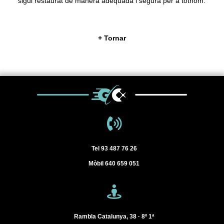
sigui restaurat de manera adequada i segura per a tothom.
+ Tornar
Tel
93 487 76 26
Mòbil
640 659 051
Rambla Catalunya, 38 · 8º 1ª