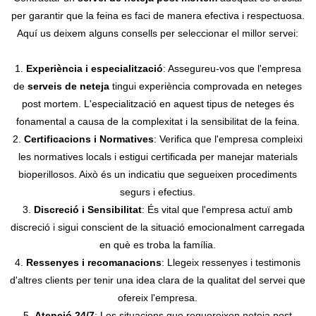
per garantir que la feina es faci de manera efectiva i respectuosa.
Aquí us deixem alguns consells per seleccionar el millor servei:
1.
Experiència i especialització
: Assegureu-vos que l'empresa
de
serveis de neteja
tingui experiència comprovada en neteges
post mortem. L'especialització en aquest tipus de neteges és
fonamental a causa de la complexitat i la sensibilitat de la feina.
2.
Certificacions i Normatives
: Verifica que l'empresa compleixi
les normatives locals i estigui certificada per manejar materials
bioperillosos. Això és un indicatiu que segueixen procediments
segurs i efectius.
3.
Discreció i Sensibilitat
: És vital que l'empresa actuï amb
discreció i sigui conscient de la situació emocionalment carregada
en què es troba la família.
4.
Ressenyes i recomanacions
: Llegeix ressenyes i testimonis
d'altres clients per tenir una idea clara de la qualitat del servei que
ofereix l'empresa.
5.
Atenció 24/7
: Les situacions que requereixen neteja post