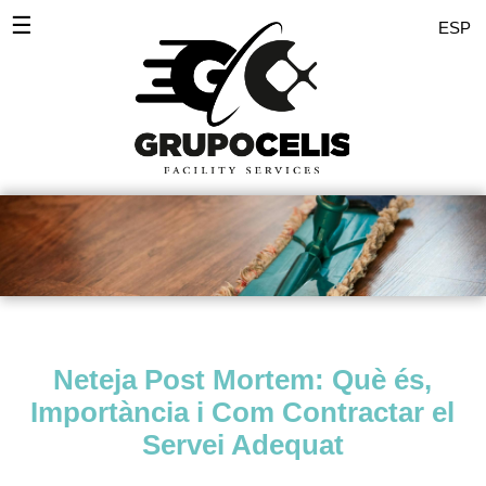
☰
ESP
Inici
Desinfeccions
Serveis Empreses
Servei domèstic
Comunitats
Polits
Neteja Post Mortem: Què és,
Pintors
Importància i Com Contractar el
Zones
Servei Adequat
Noticies