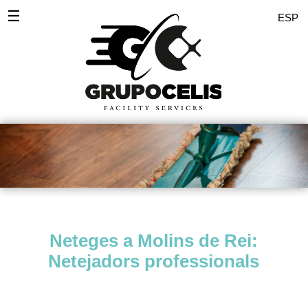
☰
ESP
Inici
Desinfeccions
Serveis Empreses
Servei domèstic
Comunitats
Polits
Neteges a Molins de Rei:
Pintors
Netejadors professionals
Zones
Noticies