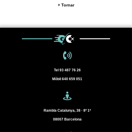
+ Tornar
Tel
93 487 76 26
Mòbil
640 659 051
Rambla Catalunya, 38 · 8º 1ª
08007
Barcelona