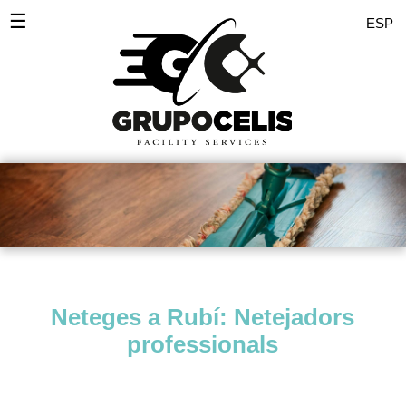
☰
ESP
Inici
Desinfeccions
Serveis Empreses
Servei domèstic
Comunitats
Polits
Neteges a Rubí: Netejadors
Pintors
professionals
Zones
Noticies