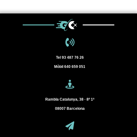
Tel
93 487 76 26
Mòbil
640 659 051
Rambla Catalunya, 38 · 8º 1ª
08007
Barcelona