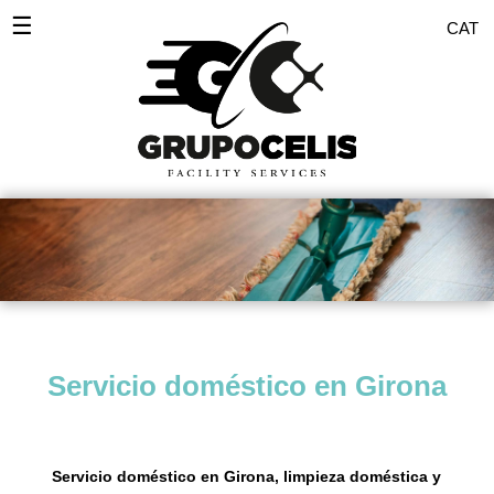
☰
CAT
Inicio
Desinfecciones
Servicios Empresas
Servicio doméstico
Comunidades
Pulidos
Servicio doméstico en Girona
Pintores
Zonas
Servicio doméstico en Girona, limpieza doméstica y
Blog